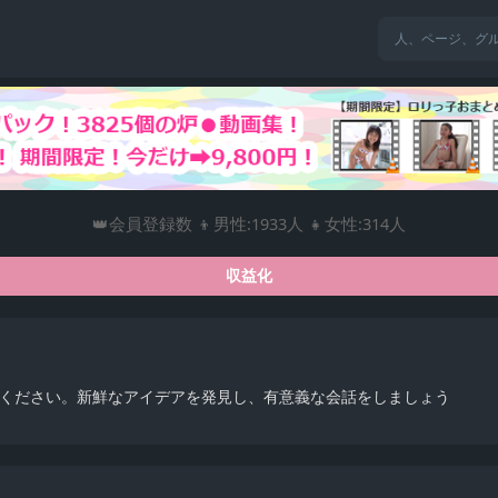
👑会員登録数 👦男性:1933人 👧女性:314人
収益化
索してください。新鮮なアイデアを発見し、有意義な会話をしましょう