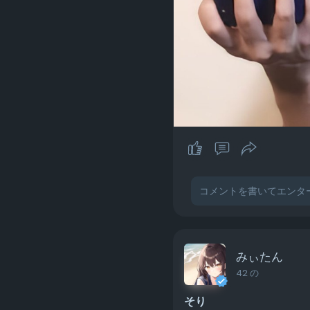
みぃたん
42 の
そり