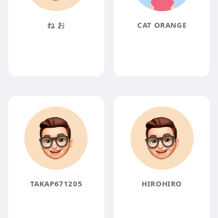
ね お
CAT ORANGE
TAKAP671205
HIROHIRO