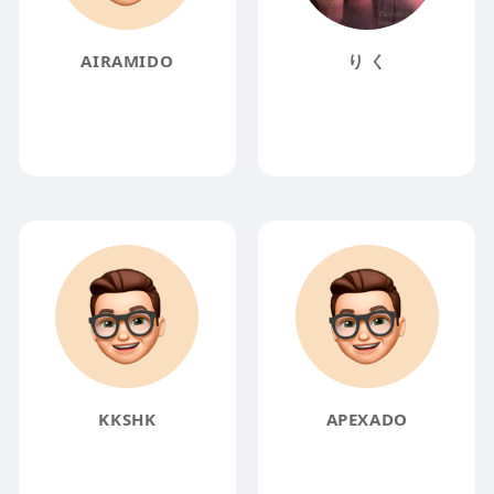
AIRAMIDO
り く
KKSHK
APEXADO